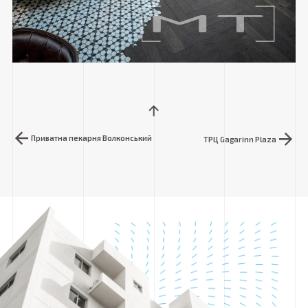
Приватна пекарня Волконський
ТРЦ Gagarinn Plaza