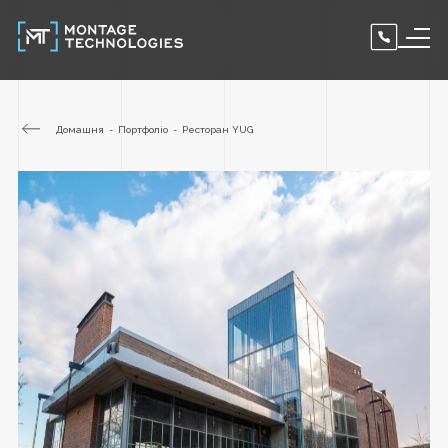
Домашня
Портфоліо
Ресторан YUG