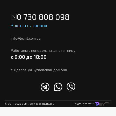
0 730 808 098
Заказать звонок
info@bcmt.com.ua
Работаем с понедельника по пятницу
с 9:00 до 18:00
г. Одесса, ул.Бугаевская, дом 58а
© 2017-2023 BCMT. Все права защищены
Создание сайта —
array(2) { [0]=> array(2) { ["url"]=> string(23)
"https://bcmt.com.ua/ge/" ["code"]=> string(5) "ka_GE" } [1]=>