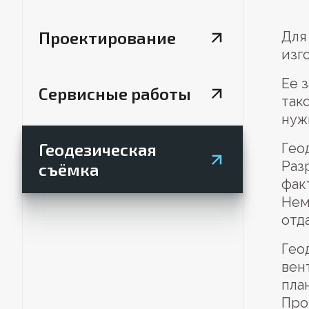
Проектирование
Для
изг
Ее 
Сервисные работы
так
нуж
Геодезическая
Гео
Раз
съёмка
фак
Нем
отд
Гео
вен
пла
Про