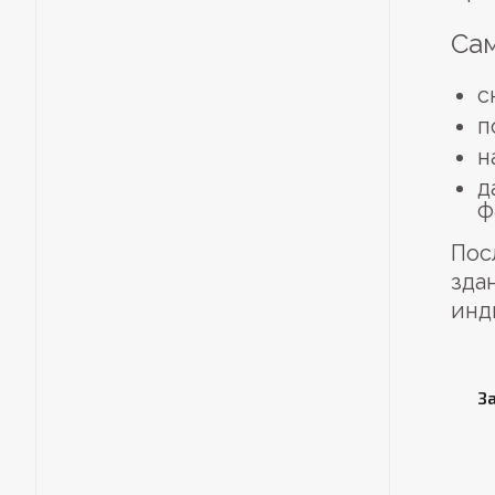
Сам
с
п
н
д
ф
Пос
зда
инд
З