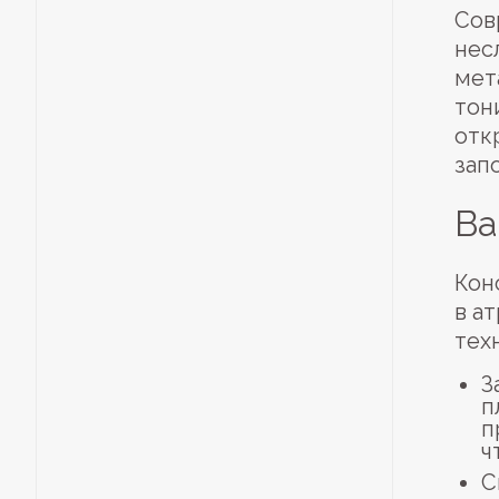
Сов
нес
мет
тон
отк
зап
Ва
Кон
в а
тех
З
п
п
ч
С