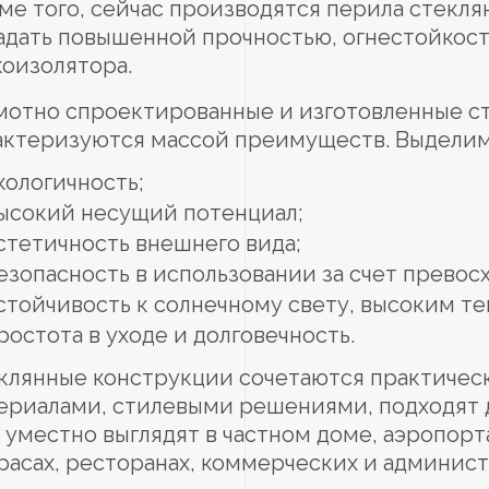
ме того, сейчас производятся перила стекля
адать повышенной прочностью, огнестойкос
коизолятора.
мотно спроектированные и изготовленные с
актеризуются массой преимуществ. Выделим 
кологичность;
ысокий несущий потенциал;
стетичность внешнего вида;
езопасность в использовании за счет превос
стойчивость к солнечному свету, высоким т
ростота в уходе и долговечность.
клянные конструкции сочетаются практиче
ериалами, стилевыми решениями, подходят 
 уместно выглядят в частном доме, аэропорта
расах, ресторанах, коммерческих и админис