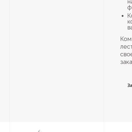
н
ф
К
к
в
Ком
лес
сво
зака
З