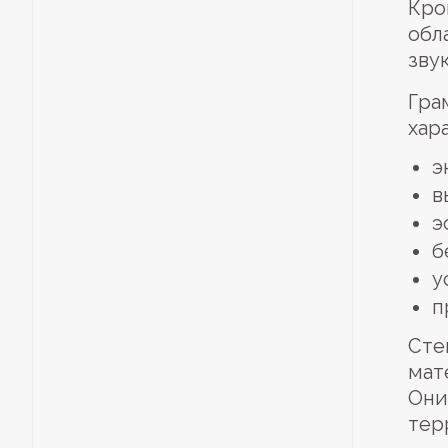
Кро
обл
зву
Гра
хар
э
в
э
б
у
п
Сте
мат
Они
тер