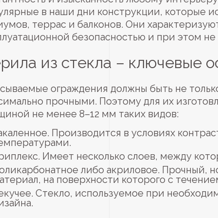
улярные в наши дни конструкции, которые и
иумов, террас и балконов. Они характеризу
плуатационной безопасностью и при этом не
рила из стекла – ключевые 
сываемые ограждения должны быть не тольк
симально прочными. Поэтому для их изготов
щиной не менее 8–12 мм таких видов:
акаленное. Производится в условиях контра
емпературами.
риплекс. Имеет несколько слоев, между кот
оликарбонатное либо акриловое. Прочный, н
атериал, на поверхности которого с течени
екучее. Стекло, используемое при необходи
изайна.