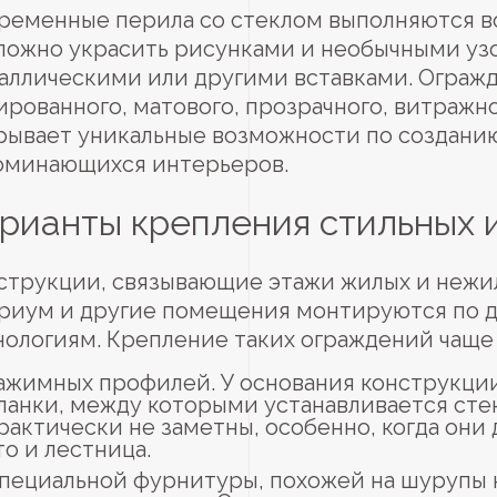
ременные перила со стеклом выполняются во
ложно украсить рисунками и необычными уз
аллическими или другими вставками. Огражд
ированного, матового, прозрачного, витражно
рывает уникальные возможности по создани
оминающихся интерьеров.
рианты крепления стильных 
струкции, связывающие этажи жилых и нежил
триум и другие помещения монтируются по 
нологиям. Крепление таких ограждений чаще
ажимных профилей. У основания конструкции
ланки, между которыми устанавливается сте
рактически не заметны, особенно, когда они 
то и лестница.
пециальной фурнитуры, похожей на шурупы 