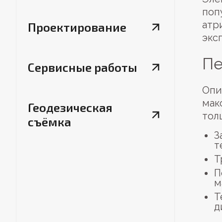
поп
атр
Проектирование
экс
Пе
Сервисные работы
Опи
мак
Геодезическая
тол
съёмка
З
т
Т
П
м
Т
д