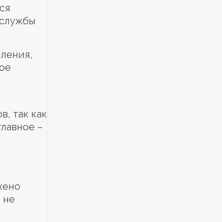
ся
 службы
пления,
бое
, так как
лавное –
жено
 не