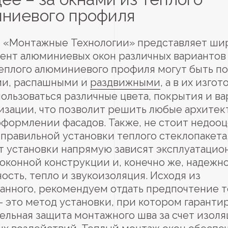
ниевого профиля
 «Монтажные Технологии» представляет ши
ент алюминиевых окон различных вариантов
теплого алюминиевого профиля могут быть п
и, распашными и
раздвижными
, а в их изго
пользоваться различные цвета, покрытия и в
изации, что позволит решить любые архите
 оформлении фасадов. Также, не стоит недоо
правильной установки теплого стеклопакета,
т установки напрямую зависят эксплуатацио
оконной конструкции и, конечно же, надежно
ость, тепло и звукоизоляция. Исходя из
анного, рекомендуем отдать предпочтение 
– это метод установки, при котором гаранти
ельная защита монтажного шва за счет изоля