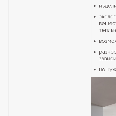
издели
эколо
вещест
теплы
возмо
разно
зависи
не нуж