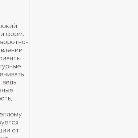
рокий
 и форм.
оворотно-
товлении
арианты
ктурные
ценивать
 ведь
нные
сть,
теплому
руется
ции от