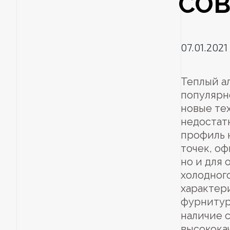
СОВ
07.01.2021
Теплый а
популярн
новые те
недостат
профиль 
точек, о
но и для 
холодног
характер
фурниту
наличие 
высокока