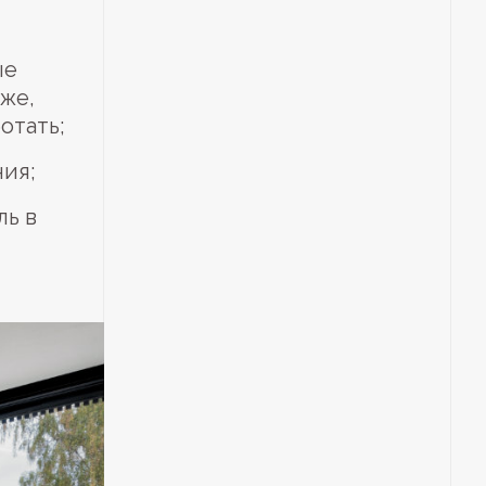
ые
 же,
отать;
ия;
ль в