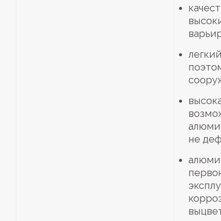
качес
высок
варьир
легкий
поэтом
соору
высока
возмож
алюмин
не де
алюми
первон
эксплу
корроз
выцвет