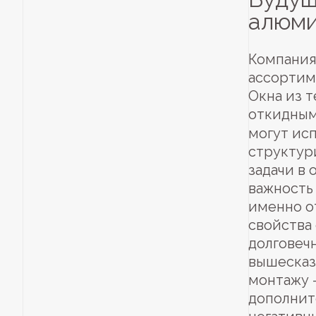
алюми
Компания
ассортим
Окна из 
откидным
могут ис
структур
задачи в
важность 
именно о
свойства 
долговечн
вышесказ
монтажу 
дополнит