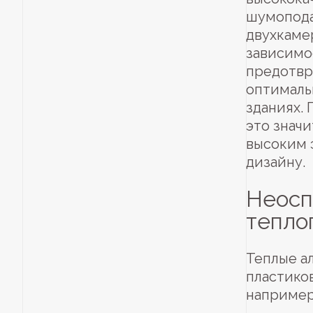
шумопода
двухкаме
зависимо
предотвр
оптималь
зданиях.
это значи
высоким 
дизайну.
Неосп
тепло
Теплые а
пластико
например