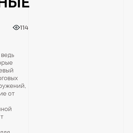
БНЫЕ
114
 ведь
орые
иевый
рговых
ружений,
ие от
нной
т
 для