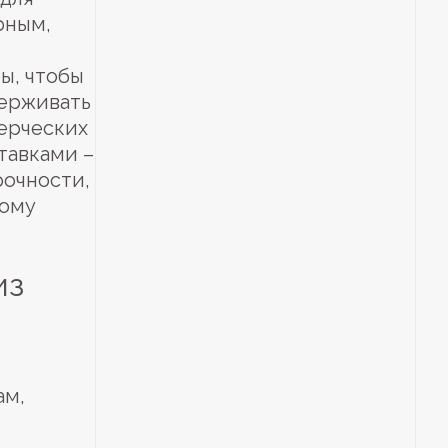
рным,
ы, чтобы
держивать
ерческих
тавками –
рочности,
ному
из
ам,